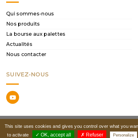
Qui sommes-nous
Nos produits
La bourse aux palettes
Actualités
Nous contacter
SUIVEZ-NOUS
© 2020 VALORPAL SYSTEMES - Tous droits
This site uses cookies and gives you control over what you wan
réservés -
Mentions légales
-
Webdesign •
Développement • Référencement
to activate
✓ OK, accept all
✗ Refuser
Personalize