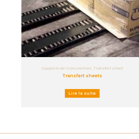
Supports de manutention
,
Transfert sheet
Transfert sheets
Lire la suite